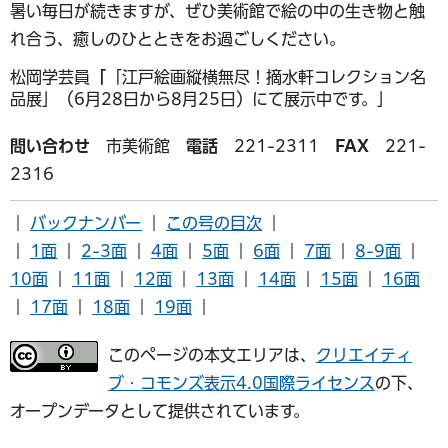
暑い毎日が続きますが、ぜひ美術館で絵の中の生き物と触
れ合う、癒しのひとときをお過ごしください。
松岡学芸員
「
「江戸絵画縦横無尽！摘水軒コレクション名
品展」（6月28日から8月25日）にて展示中です。」
問い合わせ
市美術館
電話
221-2311
FAX
221-
2316
｜
バックナンバー
｜
この号の目次
｜
｜
1面
｜
2-3面
｜
4面
｜
5面
｜
6面
｜
7面
｜
8-9面
｜
10面
｜
11面
｜
12面
｜
13面
｜
14面
｜
15面
｜
16面
｜
17面
｜
18面
｜
19面
｜
このページの本文エリアは、
クリエイティ
ブ・コモンズ表示4.0国際ライセンス
の下、
オープンデータとして提供されています。