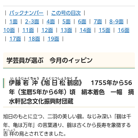
｜
バックナンバー
｜
この号の目次
｜
｜
1面
｜
2-3面
｜
4面
｜
5面
｜
6面
｜
7面
｜
8-9面
｜
10面
｜
11面
｜
12面
｜
13面
｜
14面
｜
15面
｜
16面
｜
17面
｜
18面
｜
19面
｜
学芸員が選ぶ 今月のイッピン
い
とう
じゃく
ちゅう
きょく
じつ
しょう
かく
ず
伊
藤
若
沖
《
旭
日
松
鶴
図
》 1755年から56
年（宝暦5年から6年）頃 絹本着色 一幅 摘
水軒記念文化振興財団蔵
旭日のもとに立つ、二羽の美しい鶴。なじみ深い「鶴は千
年、亀は万年」の言葉通り、鶴は古くから長寿を象徴する
きっ
しょう
吉
祥
の鳥とされてきました。