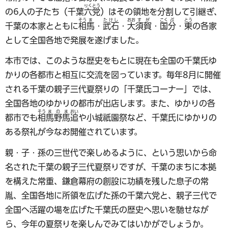
りく
とう
の6人の子たち（千葉
六
党
）はその領地を分割して引継ぎ、
そう
ま
たけし
おお
す
が
こく
ぶ
とう
千葉の本家とともに
相
馬
・
武石
・
大
須
賀
・
国
分
・
東
の各家
として全国各地で発展を遂げました。
本市では、このような歴史をもとに現在も全国の千葉氏ゆ
かりの各都市と相互に交流を図っています。毎年8月に開催
される千葉の親子三代夏祭りの「千葉氏コーナー」では、
全国各地のゆかりの都市が出店します。また、ゆかりの各
そう
ま
の
ま
おい
都市でも
相
馬
野
馬
追
や小城祇園祭など、千葉氏にゆかりの
ある祭礼が今なお開催されています。
親・子・孫の三世代で楽しめるように、という思いから命
名された千葉の親子三代夏祭りですが、千葉のまちに本拠
を構えた常重、鎌倉幕府の創設に功績を残した息子の常
胤、全国各地に所領を広げた孫の千葉六党と、親子三代で
全国へ活躍の場を広げた千葉氏の歴史へ思いを馳せなが
ら、今年の夏祭りを楽しんでみてはいかがでしょうか。