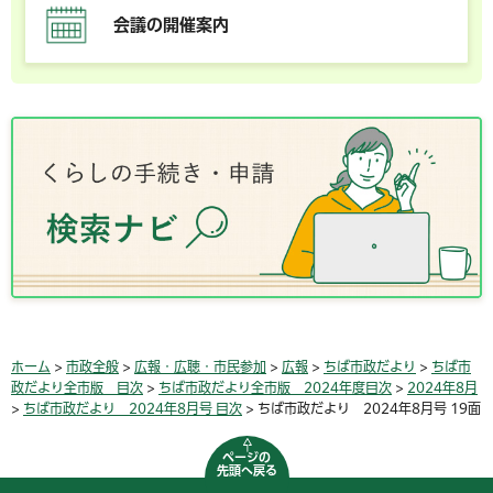
会議の開催案内
ホーム
>
市政全般
>
広報・広聴・市民参加
>
広報
>
ちば市政だより
>
ちば市
政だより全市版 目次
>
ちば市政だより全市版 2024年度目次
>
2024年8月
>
ちば市政だより 2024年8月号 目次
> ちば市政だより 2024年8月号 19面
ページの
先頭へ戻る