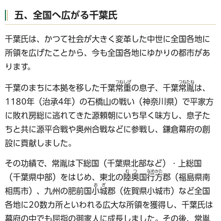
五、全国へ広がる千葉氏
千葉氏は、かつて社会が大きく変革した中世に全国各地に
所領を広げたことから、今も全国各地にゆかりの都市があ
ります。
つねしげ
つねたね
千葉のまちに本拠を移した千葉
常重
の息子、千葉
常胤
は、
1180年（治承4年）の石橋山の戦い（神奈川県）で平家方
に敗れ房総に逃れてきた源頼朝にいち早く味方し、息子た
ちと共に源平合戦や奥州合戦などに参戦し、鎌倉幕府の創
設に貢献しました。
その功績で、常胤は下総国（千葉県北部など）・上総国
む
つ
なめ
かた
（千葉県中部）をはじめ、東北の
陸
奥
国
行
方
郡（福島県南
お
ぎ
相馬市）、九州の肥前国
小
城
郡（佐賀県小城市）など全国
各地に20数カ所といわれる広大な所領を獲得し、千葉氏は
幕府の中でも屈指の御家人に成長しました。その後、常胤