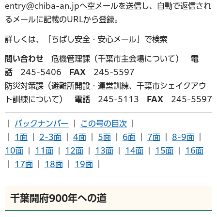
entry@chiba-an.jpへ空メールを送信し、自動で返信され
るメールに記載のURLから登録。
詳しくは、「ちばし安全・安心メール」で検索
問い合わせ
危機管理課（千葉市主会場について）
電
話
245-5406
FAX
245-5597
防災対策課（避難所開設・運営訓練、千葉市シェイクアウ
ト訓練について）
電話
245-5113
FAX
245-5597
｜
バックナンバー
｜
この号の目次
｜
｜
1面
｜
2-3面
｜
4面
｜
5面
｜
6面
｜
7面
｜
8-9面
｜
10面
｜
11面
｜
12面
｜
13面
｜
14面
｜
15面
｜
16面
｜
17面
｜
18面
｜
19面
｜
千葉開府900年への道