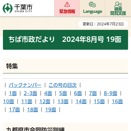
検索
緊急情報
Language
閲覧支援
更新日：2024年7月23日
ちば市政だより 2024年8月号 19面
特集
｜
バックナンバー
｜
この号の目次
｜
｜
1面
｜
2-3面
｜
4面
｜
5面
｜
6面
｜
7面
｜
8-9面
｜
10面
｜
11面
｜
12面
｜
13面
｜
14面
｜
15面
｜
16面
｜
17面
｜
18面
｜
19面
｜
九都県市合同防災訓練