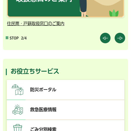
住民票・戸籍取扱窓口のご案内
千
STOP
2/4
お役立ちサービス
防災ポータル
救急医療情報
ごみ分別検索