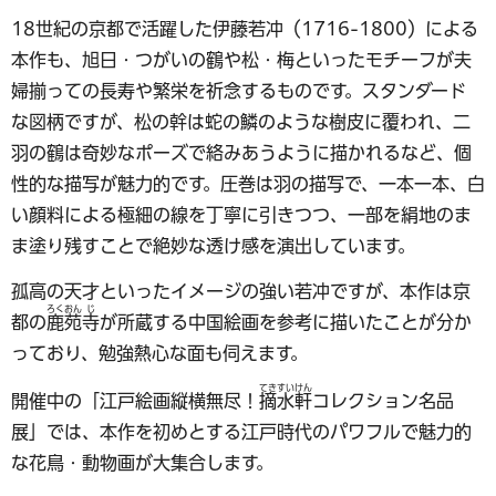
18世紀の京都で活躍した伊藤若冲（1716-1800）による
本作も、旭日・つがいの鶴や松・梅といったモチーフが夫
婦揃っての長寿や繁栄を祈念するものです。スタンダード
な図柄ですが、松の幹は蛇の鱗のような樹皮に覆われ、二
羽の鶴は奇妙なポーズで絡みあうように描かれるなど、個
性的な描写が魅力的です。圧巻は羽の描写で、一本一本、白
い顔料による極細の線を丁寧に引きつつ、一部を絹地のま
ま塗り残すことで絶妙な透け感を演出しています。
孤高の天才といったイメージの強い若冲ですが、本作は京
ろく
おん
じ
都の
鹿
苑
寺
が所蔵する中国絵画を参考に描いたことが分か
っており、勉強熱心な面も伺えます。
てき
すい
けん
開催中の「江戸絵画縦横無尽！
摘
水
軒
コレクション名品
展」では、本作を初めとする江戸時代のパワフルで魅力的
な花鳥・動物画が大集合します。