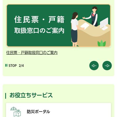
住民票・戸籍取扱窓口のご案内
千
STOP
2/4
お役立ちサービス
防災ポータル