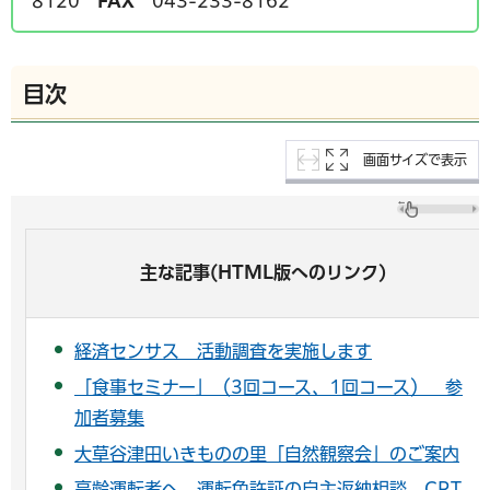
8120
FAX
043-233-8162
目次
画面サイズで表示
主な記事(HTML版へのリンク)
経済センサス 活動調査を実施します
「食事セミナー」（3回コース、1回コース） 参
加者募集
大草谷津田いきものの里「自然観察会」のご案内
高齢運転者へ 運転免許証の自主返納相談 CRT