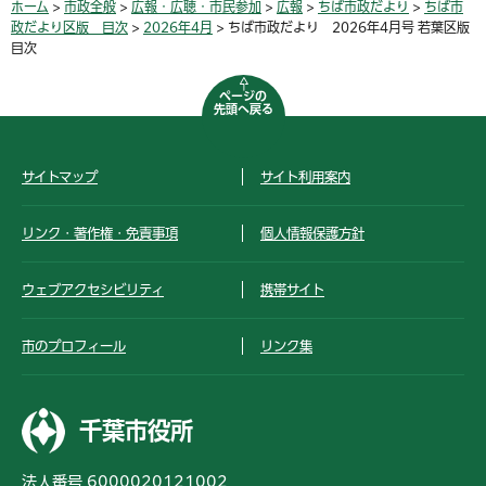
ホーム
>
市政全般
>
広報・広聴・市民参加
>
広報
>
ちば市政だより
>
ちば市
政だより区版 目次
>
2026年4月
> ちば市政だより 2026年4月号 若葉区版
目次
ページの
先頭へ戻る
サイトマップ
サイト利用案内
リンク・著作権・免責事項
個人情報保護方針
ウェブアクセシビリティ
携帯サイト
市のプロフィール
リンク集
千葉市役所
法人番号 6000020121002