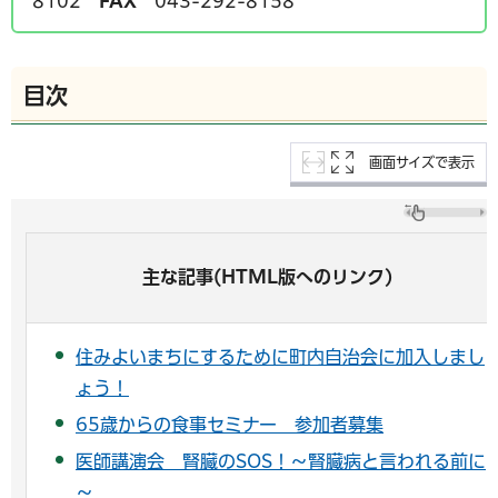
8102
FAX
043-292-8158
目次
画面サイズで表示
主な記事(HTML版へのリンク)
住みよいまちにするために町内自治会に加入しまし
ょう！
65歳からの食事セミナー 参加者募集
医師講演会 腎臓のSOS！～腎臓病と言われる前に
～