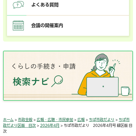
よくある質問
会議の開催案内
ホーム
>
市政全般
>
広報・広聴・市民参加
>
広報
>
ちば市政だより
>
ちば市
政だより区版 目次
>
2026年4月
> ちば市政だより 2026年4月号 緑区版 目
次