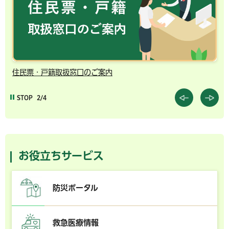
住民票・戸籍取扱窓口のご案内
千
STOP
2/4
お役立ちサービス
防災ポータル
救急医療情報