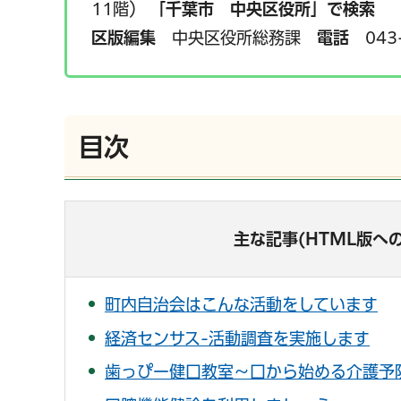
11階）
「千葉市 中央区役所」で検索
区版編集
中央区役所総務課
電話
043-
目次
主な記事(HTML版へ
町内自治会はこんな活動をしています
経済センサス-活動調査を実施します
千葉市の電子行政
歯っぴー健口教室～口から始める介護予