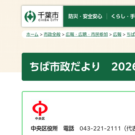
防災・安全安心
くらし・手
ホーム
>
市政全般
>
広報・広聴・市民参加
>
広報
>
ちば
ちば市政だより 202
中央区役所
電話
043-221-2111（