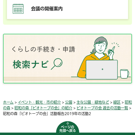
会議の開催案内
ホーム
>
イベント・観光・市の紹介
>
公園
>
主な公園・緑地など
>
緑区
>
昭和
の森
>
昭和の森「ビオトープの会」の紹介
>
ビオトープの会 過去の活動一覧
>
昭和の森「ビオトープの会」活動報告2019年の活動2
ページの
先頭へ戻る