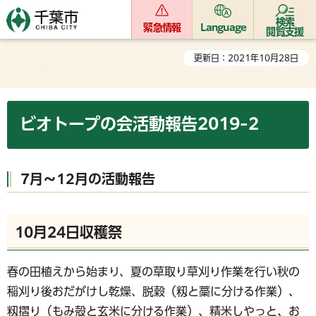
検索
緊急情報
Language
閲覧支援
更新日：2021年10月28日
ビオトープの会活動報告2019-2
7月～12月の活動報告
10月24日収穫祭
春の田植えから始まり、夏の草取り草刈り作業を行い秋の
稲刈り後おだがけし乾燥、脱穀（籾と藁に分ける作業）、
籾摺り（もみ殻と玄米に分ける作業）、精米しやっと、お