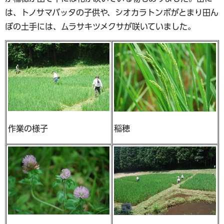
は、トノサマバッタの子供や、シオカラトンボがとまり田ん
ぼの土手には、ムラサキツメクサが咲いていました。
作業の様子
稲穂