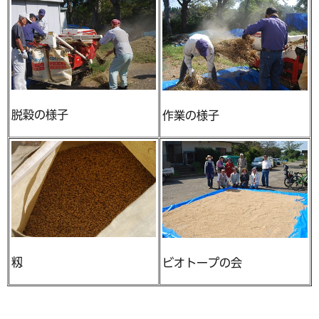
脱穀の様子
作業の様子
籾
ビオトープの会