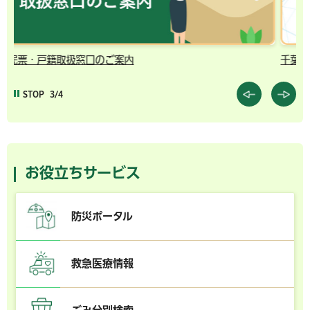
千葉市の電子行政サービス
コ
…
STOP
3/4
お役立ちサービス
防災ポータル
救急医療情報