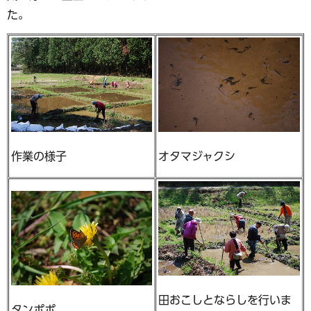
た。
作業の様子
オタマジャクシ
田おこしとならしを行いま
タンポポ