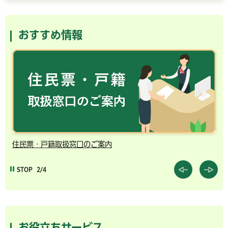
おすすめ情報
取扱窓口のご案内
千葉市の電子行政サ
STOP
3/4
お役立ちサービス