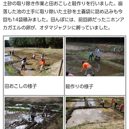
土砂の取り除き作業と田おこしと畦作りを行いました。崩
落した池の土手に取り除いた土砂を土嚢袋に詰め込みも今
回も14袋積みました。田んぼには、前回卵だったニホンア
カガエルの卵が、オタマジャクシに孵っていました。
田おこしの様子
畦作りの様子