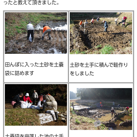
ったと教えて頂きました。
田んぼに入った土砂を土嚢
土砂を土手に積んで畦作り
袋に詰めます
をしました
土嚢袋を崩落した池の土手