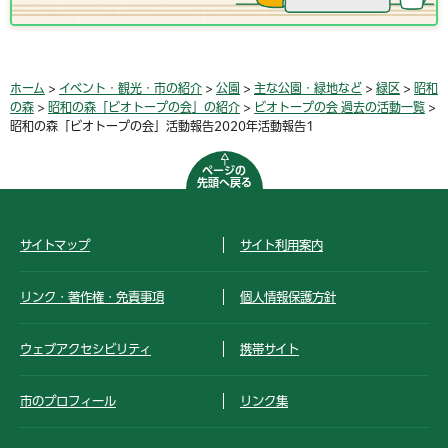
ホーム
>
イベント・観光・市の紹介
>
公園
>
主な公園・緑地など
>
緑区
>
昭和
の森
>
昭和の森「ビオトープの会」の紹介
>
ビオトープの会 過去の活動一覧
>
昭和の森「ビオトープの会」活動報告2020年活動報告1
ページの
先頭へ戻る
サイトマップ
サイト利用案内
リンク・著作権・免責事項
個人情報保護方針
ウェブアクセシビリティ
携帯サイト
市のプロフィール
リンク集