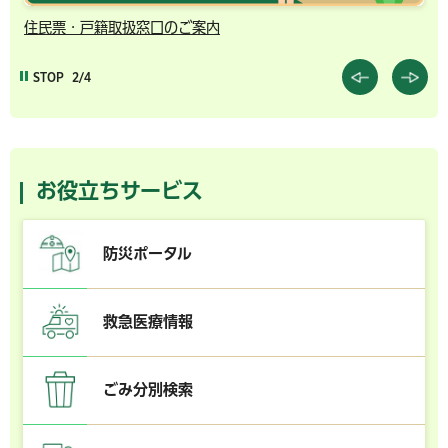
住民票・戸籍取扱窓口のご案内
千
STOP
2/4
お役立ちサービス
防災ポータル
救急医療情報
ごみ分別検索