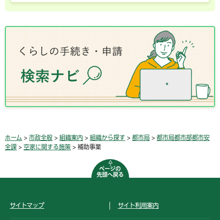
ホーム
>
市政全般
>
組織案内
>
組織から探す
>
都市局
>
都市局都市部都市安
全課
>
空家に関する施策
> 補助事業
ページの
先頭へ戻る
サイトマップ
サイト利用案内