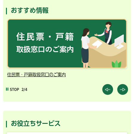
おすすめ情報
住民票・戸籍取扱窓口のご案内
千
STOP
2/4
お役立ちサービス