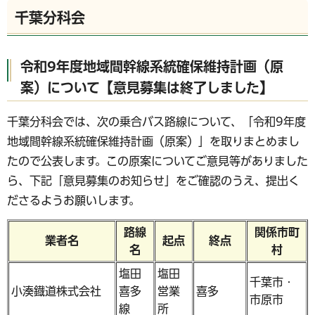
千葉分科会
令和9年度地域間幹線系統確保維持計画（原
案）について【意見募集は終了しました】
千葉分科会では、次の乗合バス路線について、「令和9年度
地域間幹線系統確保維持計画（原案）」を取りまとめまし
たので公表します。この原案についてご意見等がありました
ら、下記「意見募集のお知らせ」をご確認のうえ、提出く
ださるようお願いします。
路線
関係市町
業者名
起点
終点
名
村
塩田
塩田
千葉市・
小湊鐡道株式会社
喜多
営業
喜多
市原市
線
所