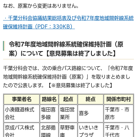
なお、原案から変更はありません。
・千葉分科会協議結果総括表及び令和7年度地域間幹線系統
確保維持計画（PDF：330KB）
令和7年度地域間幹線系統確保維持計画（原
案）について【意見募集は終了しました】
千葉分科会では、次の乗合バス路線について、「令和7年度
地域間幹線系統確保維持計画（原案）」を取りまとめまし
たので公表します。【※意見募集は終了しました】
事業者名
路線名
起点
終点
関係市町村
小湊鐡道株式
塩田喜
塩田営
千葉市・市
喜多
会社
多線
業所
原市
京成バス株式
北部循
草野車
いきいき
千葉市・八
会社
環線
庫
プラザ
千代市