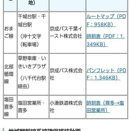
地）
千城台駅・千
ルートマップ（PD
城台駅
F：958KB）
おま
京成バス千葉イ
ご線
ースト株式会社
（沖十文字
時刻表（PDF：1,
（転車場）
349KB）
草野車庫・い
きいきプラザ
北部
京成バス株式会
パンフレット（PD
循環
社
F：1,346KB）
（八千代台駅
線
経由）
塩田
塩田営業所・
小湊鉄道株式会
時刻表（喜多→塩
喜多
喜多
社
田営業所）
線