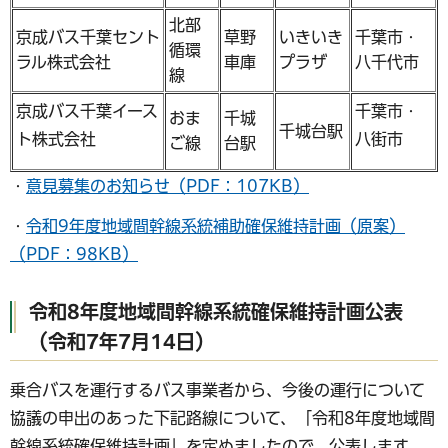
北部
京成バス千葉セント
草野
いきいき
千葉市・
循環
ラル株式会社
車庫
プラザ
八千代市
線
京成バス千葉イース
千葉市・
おま
千城
千城台駅
ト株式会社
八街市
ご線
台駅
・
意見募集のお知らせ（PDF：107KB）
・
令和9年度地域間幹線系統補助確保維持計画（原案）
（PDF：98KB）
令和8年度地域間幹線系統確保維持計画公表
（令和7年7月14日）
乗合バスを運行するバス事業者から、今後の運行について
協議の申出のあった下記路線について、「令和8年度地域間
幹線系統確保維持計画」を定めましたので、公表します。