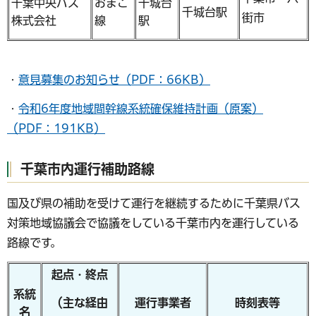
千葉中央バス
おまご
千城台
千城台駅
街市
株式会社
線
駅
・
意見募集のお知らせ（PDF：66KB）
・
令和6年度地域間幹線系統確保維持計画（原案）
（PDF：191KB）
千葉市内運行補助路線
国及び県の補助を受けて運行を継続するために千葉県バス
対策地域協議会で協議をしている千葉市内を運行している
路線です。
起点・終点
系統
運行事業者
時刻表等
（主な経由
名