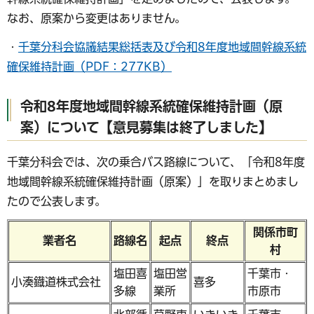
なお、原案から変更はありません。
・
千葉分科会協議結果総括表及び令和8年度地域間幹線系統
確保維持計画（PDF：277KB）
令和8年度地域間幹線系統確保維持計画（原
案）について【意見募集は終了しました】
千葉分科会では、次の乗合バス路線について、「令和8年度
地域間幹線系統確保維持計画（原案）」を取りまとめまし
たので公表します。
関係市町
業者名
路線名
起点
終点
村
塩田喜
塩田営
千葉市・
小湊鐡道株式会社
喜多
多線
業所
市原市