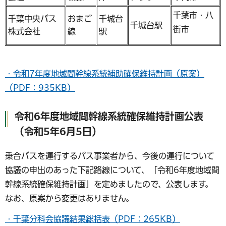
千葉市・八
千葉中央バス
おまご
千城台
千城台駅
街市
株式会社
線
駅
・令和7年度地域間幹線系統補助確保維持計画（原案）
（PDF：935KB）
令和6年度地域間幹線系統確保維持計画公表
（令和5年6月5日）
乗合バスを運行するバス事業者から、今後の運行について
協議の申出のあった下記路線について、「令和6年度地域間
幹線系統確保維持計画」を定めましたので、公表します。
なお、原案から変更はありません。
・千葉分科会協議結果総括表（PDF：265KB）