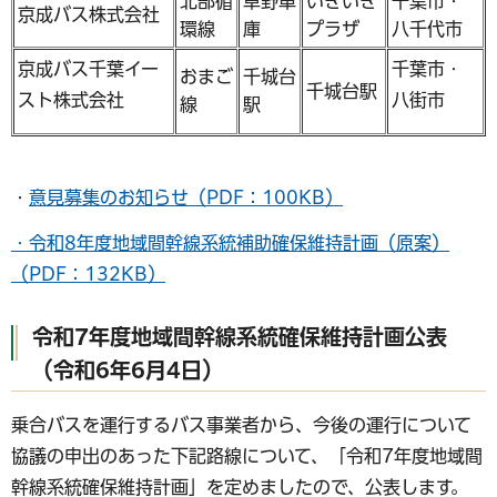
北部循
草野車
いきいき
千葉市・
京成バス株式会社
環線
庫
プラザ
八千代市
京成バス千葉イー
千葉市・
おまご
千城台
千城台駅
スト株式会社
八街市
線
駅
・
意見募集のお知らせ（PDF：100KB）
・
令和8年度地域間幹線系統補助確保維持計画（原案）
（PDF：132KB）
令和7年度地域間幹線系統確保維持計画公表
（令和6年6月4日）
乗合バスを運行するバス事業者から、今後の運行について
協議の申出のあった下記路線について、「令和7年度地域間
幹線系統確保維持計画」を定めましたので、公表します。