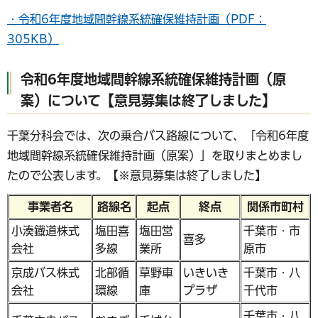
・令和6年度地域間幹線系統確保維持計画（PDF：
305KB）
令和6年度地域間幹線系統確保維持計画（原
案）について【意見募集は終了しました】
千葉分科会では、次の乗合バス路線について、「令和6年度
地域間幹線系統確保維持計画（原案）」を取りまとめまし
たので公表します。【※意見募集は終了しました】
事業者名
路線名
起点
終点
関係市町村
小湊鐡道株式
塩田喜
塩田営
千葉市・市
喜多
会社
多線
業所
原市
京成バス株式
北部循
草野車
いきいき
千葉市・八
会社
環線
庫
プラザ
千代市
千葉市・八