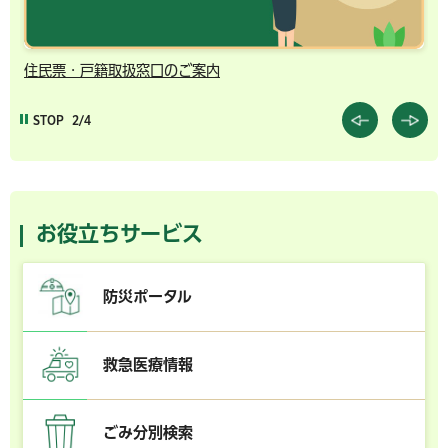
住民票・戸籍取扱窓口のご案内
千
STOP
2/4
お役立ちサービス
防災ポータル
救急医療情報
ごみ分別検索