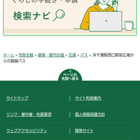
ホーム
>
市政全般
>
環境・都市計画
>
交通
>
バス
> JR千葉駅西口駅前広場か
らの路線バス
ページの
先頭へ戻る
サイトマップ
サイト利用案内
リンク・著作権・免責事項
個人情報保護方針
ウェブアクセシビリティ
携帯サイト