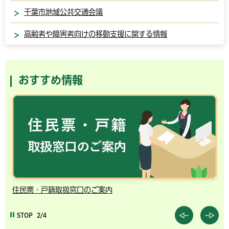
千葉市地域公共交通会議
高齢者や障害者向けの移動支援に関する情報
おすすめ情報
住民票・戸籍取扱窓口のご案内
千
STOP
2/4