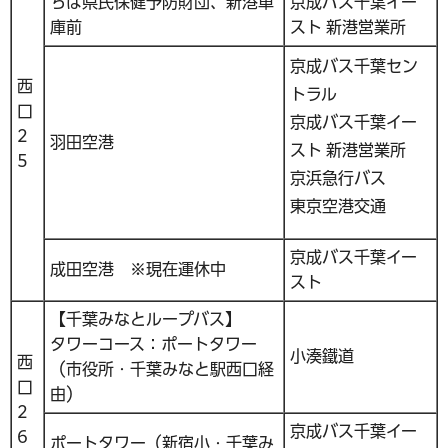
ちば県民保健予防財団、新港車
京成バス千葉イー
庫前
スト 新港営業所
京成バス千葉セン
西
トラル
口
京成バス千葉イー
2
羽田空港
スト 新港営業所
5
京浜急行バス
東京空港交通
京成バス千葉イー
成田空港 ※現在運休中
スト
【千葉みなとループバス】
タワーコース：ポートタワー
小湊鐵道
西
（市役所・千葉みなと駅西口経
口
由）
2
京成バス千葉イー
6
ポートタワー（新宿小・千葉み