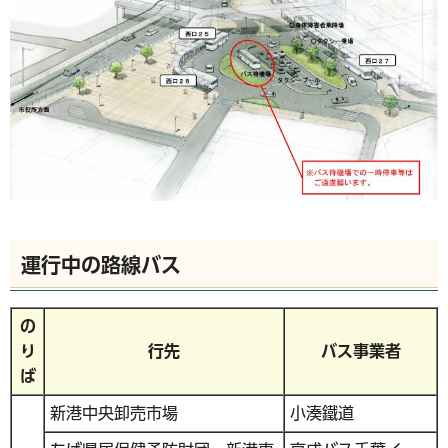
運行中の路線バス
の
り
行先
バス事業者
ば
新港中央卸売市場
小湊鐵道