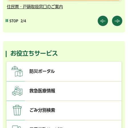
住民票・戸籍取扱窓口のご案内
千
STOP
2/4
お役立ちサービス
防災ポータル
救急医療情報
ごみ分別検索