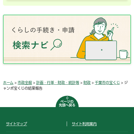
ホーム
>
市政全般
>
計画・行革・財政・統計等
>
財政
>
千葉市の宝くじ
> ジ
ャンボ宝くじの結果報告
ページの
先頭へ戻る
サイトマップ
サイト利用案内