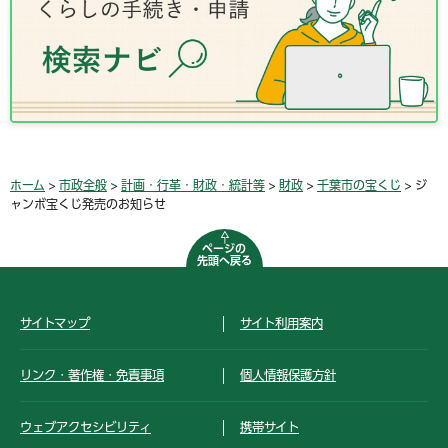
ホーム
>
市政全般
>
計画・行革・財政・統計等
>
財政
>
千葉市の宝くじ
> ジ
ャンボ宝くじ発売のお知らせ
ページの
先頭へ戻る
サイトマップ
サイト利用案内
リンク・著作権・免責事項
個人情報保護方針
ウェブアクセシビリティ
携帯サイト