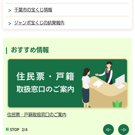
千葉市の宝くじ情報
ジャンボ宝くじの結果報告
おすすめ情報
住民票・戸籍取扱窓口のご案内
千
STOP
2/4