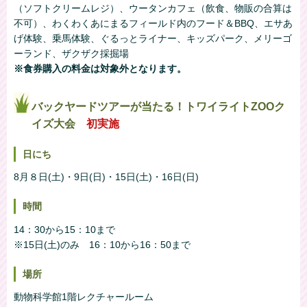
（ソフトクリームレジ）、ウータンカフェ（飲食、物販の合算は
不可）、わくわくあにまるフィールド内のフード＆BBQ、エサあ
げ体験、乗馬体験、ぐるっとライナー、キッズパーク、メリーゴ
ーランド、ザクザク採掘場
※食券購入の料金は対象外となります。
バックヤードツアーが当たる！トワイライトZOOク
イズ大会
初実施
日にち
8月８日(土)・9日(日)・15日(土)・16日(日)
時間
14：30から15：10まで
※15日(土)のみ 16：10から16：50まで
場所
動物科学館1階レクチャールーム