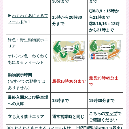
30分まで
まで
①8/8,9：15時か
▶
わくわくあにまるフ
15時から20時30
ら21時まで
ィールド
※1
分まで
②8/15,16：12時
から21時まで
緑色：野生動物展示エ
リア
オレンジ色：わくわく
あにまるフィールド
動物展示時間
最長19時45分ま
(※すべての動物では
最長18時30分まで
で
ありません）
最終入園および駐車場
18時まで
19時30分まで
への入庫
こちらの
マップ
で
立ち入り禁止エリア
通常営業時と同じ
ご確認ください
※1 わくわくあにまるフィールドは、上記日程以外の8/11(祝火),