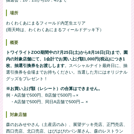
抽選会：20：25から20：45まで
場所
わくわくあにまるフィールド内芝生エリア
(雨天時は、わくわくあにまるフィールドデッキ下）
概要
トワイライトZOO期間中の7月25日(土)から8月16日(日)まで、園
内の対象店舗にて、1会計でお買い上げ額1,000円(税込)につき1
枚、抽選引換券をお渡しします
。スペシャルナイト最終日に、抽
選引換券を会場までお持ちください。当選した方にはオリジナル
グッズをプレゼント！
※お買い上げ額（レシート）の合算はできません。
例・A店舗で500円、B店舗で500円→×
・A店舗で500円、同日A店舗で500円→ ×
対象店舗
森のおみせやさん（土産店のみ）、展望デッキ売店、正門売店、
西口売店、北口売店、はぴはぴのパン屋さん、森のレストラン