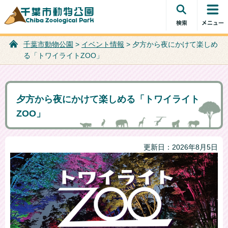
検索・共
コンテン
千葉市動物公園
通メニュ
ツメニュ
ー
ー
千葉市動物公園
>
イベント情報
> 夕方から夜にかけて楽しめ
る「トワイライトZOO」
夕方から夜にかけて楽しめる「トワイライト
ZOO」
更新日：2026年8月5日