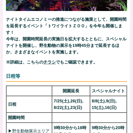
ナイトタイムエコノミーの推進につながる施策として、開園時間
を延長するイベント「トワイライトＺＯＯ」を今年も開催しま
す！
今年は、開園時間延長の実施日を拡大するとともに、スペシャル
ナイトを開催し、野生動物の展示を19時45分まで延長するほ
か、さまざまなイベントを実施します。
※詳細は、こちらの
チラシ
でもご確認できます。
日程等
開園延長
スペシャルナイト
7/25(土),26(日),
8/8(土),9(日),
日程
8/22(土),23(日)
15(土),16(日)
開園時間
9時30分から18時
9時30分から20時
▶野生動物展示エリア