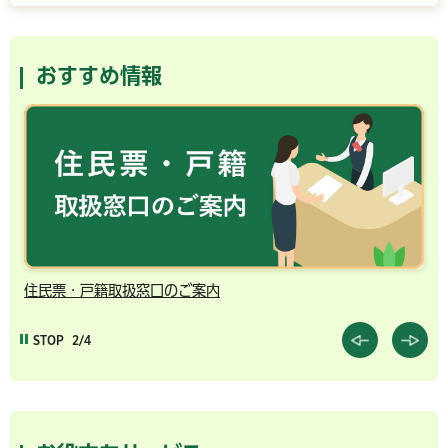
おすすめ情報
住民票・戸籍取扱窓口のご案内
千
STOP
2/4