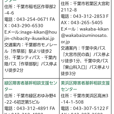
ンター
住所：千葉市若葉区大宮町
住所：千葉市稲毛区作草部2
2112-8
-4-6
電話：043-312-2853 F
電話：043-254-0671 FA
AX：043-265-5405
X：043-290-6530
Eメール：wakaba-kikan
Eメール:inage-kikan@hou
@wakabaizuminosato.
jin-chibacity-ikuseikai.jp
or.jp
交通案内：千葉都市モノレー
交通案内：千葉中央バス
ル「作草部」駅より徒歩2
「大宮市民の森」バス停よ
分、千葉シティバス・千葉内
り徒歩1分、千葉中央バス
陸バス「作草部駅」バス停よ
「東山科入口」バス停より
り徒歩2分
徒歩3分
緑区障害者基幹相談支援セン
美浜区障害者基幹相談支援
ター
センター
住所：千葉市緑区おゆみ野4
住所：千葉市美浜区高洲3
-22-6初芝第5ビル
-14-1-508
電話：043-312-4891 FA
電話：043-307-5122 F