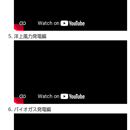
洋上風力発電編
バイオガス発電編