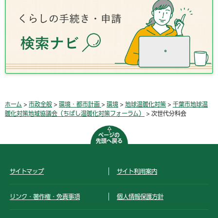
ホーム
>
市政全般
>
環境・都市計画
>
環境
>
地球温暖化対策
>
千葉市地球温
暖化対策地域協議会（ちばし温暖化対策フォーラム）
> 次世代分科会
ページの
先頭へ戻る
サイトマップ
サイト利用案内
リンク・著作権・免責事項
個人情報保護方針