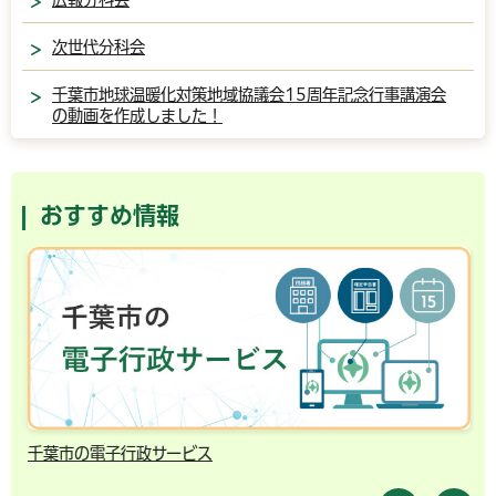
次世代分科会
千葉市地球温暖化対策地域協議会15周年記念行事講演会
の動画を作成しました！
おすすめ情報
千葉市の電子行政サービス
コ