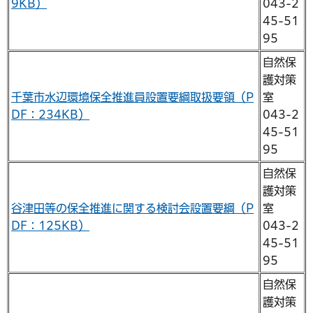
9KB）
043-2
45-51
95
自然保
護対策
千葉市水辺環境保全推進員設置要綱取扱要領（P
室
DF：234KB）
043-2
45-51
95
自然保
護対策
谷津田等の保全推進に関する検討会設置要綱（P
室
DF：125KB）
043-2
45-51
95
自然保
護対策