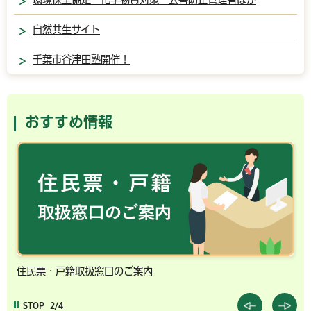
自然共生サイト
千葉市谷津田塾開催！
おすすめ情報
住民票・戸籍取扱窓口のご案内
千
STOP
2/4