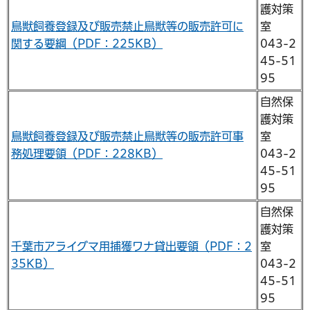
護対策
鳥獣飼養登録及び販売禁止鳥獣等の販売許可に
室
関する要綱（PDF：225KB）
043-2
45-51
95
自然保
護対策
鳥獣飼養登録及び販売禁止鳥獣等の販売許可事
室
務処理要領（PDF：228KB）
043-2
45-51
95
自然保
護対策
千葉市アライグマ用捕獲ワナ貸出要領（PDF：2
室
35KB）
043-2
45-51
95