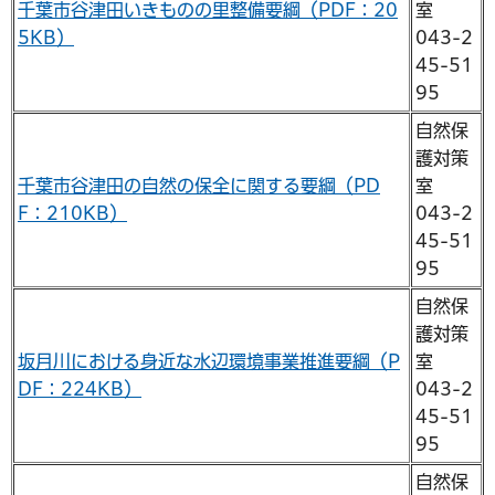
千葉市谷津田いきものの里整備要綱（PDF：20
室
5KB）
043-2
45-51
95
自然保
護対策
千葉市谷津田の自然の保全に関する要綱（PD
室
F：210KB）
043-2
45-51
95
自然保
護対策
坂月川における身近な水辺環境事業推進要綱（P
室
DF：224KB）
043-2
45-51
95
自然保