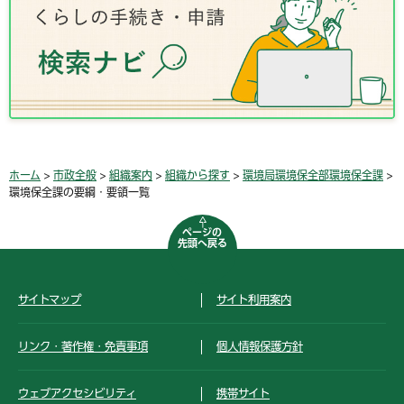
ホーム
>
市政全般
>
組織案内
>
組織から探す
>
環境局環境保全部環境保全課
>
環境保全課の要綱・要領一覧
ページの
先頭へ戻る
サイトマップ
サイト利用案内
リンク・著作権・免責事項
個人情報保護方針
ウェブアクセシビリティ
携帯サイト