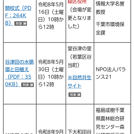
緑区役所
情報大学名誉
令和8年5月
開校式（PD
（会場が変
16日（土曜
教授
F：264K
更となりま
日）10時か
B）
千葉市環境保
（別ウインドウで開く）
した）
ら12時
全課
堂谷津の里
（若葉区谷
谷津田の水循
令和8年5月
当町）
環と田植え
30日（土曜
NPO法人バラ
（PDF：35
日）10時か
ンス21
※自然共生
0KB）
ら12時
サイト
（別ウインドウで開く）
（別ウインドウで開く）
福島成樹千葉
県農林総合研
究センター森
令和8年9月
下大和田谷