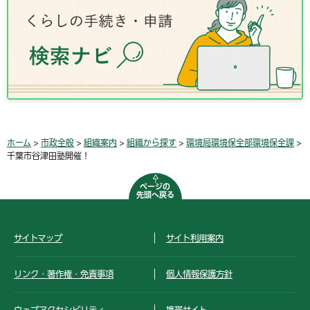
ホーム
>
市政全般
>
組織案内
>
組織から探す
>
環境局環境保全部環境保全課
>
千葉市谷津田塾開催！
ページの
先頭へ戻る
サイトマップ
サイト利用案内
リンク・著作権・免責事項
個人情報保護方針
ウェブアクセシビリティ
携帯サイト