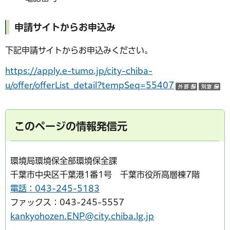
申請サイトからお申込み
下記申請サイトからお申込みください。
https://apply.e-tumo.jp/city-chiba-
u/offer/offerList_detail?tempSeq=55407
（外部サ
（
このページの情報発信元
環境局環境保全部環境保全課
千葉市中央区千葉港1番1号 千葉市役所高層棟7階
電話：043-245-5183
ファックス：043-245-5557
kankyohozen.ENP@city.chiba.lg.jp