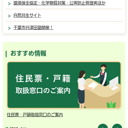
環境保全協定・化学物質対策・公害防止管理者ほか
自然共生サイト
千葉市谷津田塾開催！
おすすめ情報
住民票・戸籍取扱窓口のご案内
千