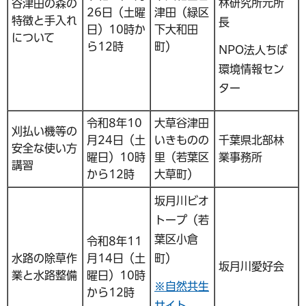
林研究所元所
谷津田の森の
26日（土曜
津田（緑区
特徴と手入れ
長
日）10時か
下大和田
について
ら12時
町）
NPO法人ちば
環境情報セン
ター
令和8年10
大草谷津田
刈払い機等の
月24日（土
いきものの
千葉県北部林
安全な使い方
曜日）10時
里（若葉区
業事務所
講習
から12時
大草町）
坂月川ビオ
トープ（若
葉区小倉
令和8年11
水路の除草作
月14日（土
町）
坂月川愛好会
業と水路整備
曜日）10時
※自然共生
から12時
サイト