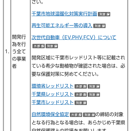
さい。
千葉市地球温暖化対策実行計画
（別ウイ
再生可能エネルギー等の導入
（別ウイン
開発行
次世代自動車（EV,PHV,FCV）について
為を行
（外部サイトへリンク）
（別ウインドウで開く）
1.
う全て
開発区域に千葉市レッドリスト等に記載され
の事業
ている希少な動植物が確認された場合は、必
者
要な保護対策に努めてください。
環境省レッドリスト
（外部サイトへリン
（別ウインド
千葉県レッドリスト
（外部サイトへリン
（別ウインド
千葉市レッドリスト
（別ウインドウで開
自然環境保全協定
の締結の対象
（外部サイトへリンク
（別ウインドウ
となる行為となる場合は、あらかじめ千葉県
自然保護課との協議をお願いします。