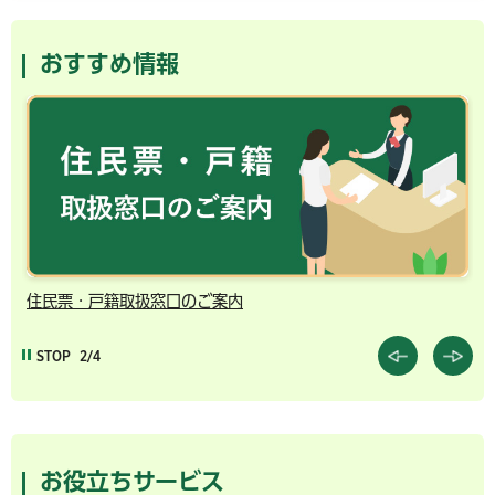
おすすめ情報
住民票・戸籍取扱窓口のご案内
千
STOP
2/4
お役立ちサービス