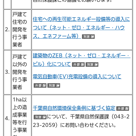
戸建て
住宅への再生可能エネルギー設備等の導入に
住宅の
ついて（ネット・ゼロ・エネルギー・ハウ
2.
開発を
ス、エネファーム等）
行う事
（別ウインドウで
業者
建築物のZEB（ネット・ゼロ・エネルギー・
戸建て
ビル）化について
以外の
（外部サイトへリンク
（別ウインドウ
3.
開発を
電気自動車(EV)充電設備の導入について
行う事
業者
（外部サイトへリンク）
（別ウインドウで開く）
1ha以
上の造
千葉県自然環境保全条例に基づく協定
（
成事業
について、千葉県自然保護課（043-2
4.
（別ウインドウで開く）
等を行
23-2059）にお問い合わせください。
う事業