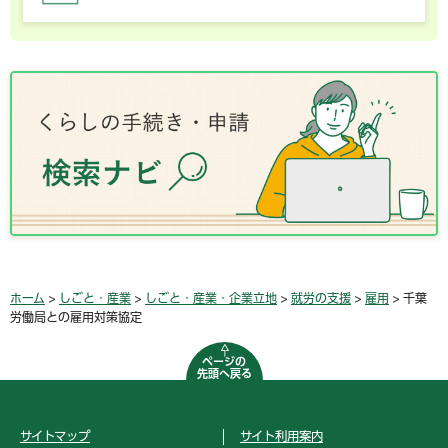
ホーム
>
しごと・産業
>
しごと・産業・企業立地
>
就労の支援
>
雇用
> 千葉
労働局との雇用対策協定
ページの
先頭へ戻る
サイトマップ
サイト利用案内