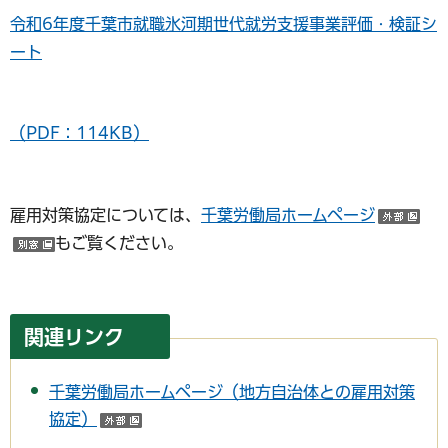
令和6年度千葉市就職氷河期世代就労支援事業評価・検証シ
ート
（PDF：114KB）
雇用対策協定については、
千葉労働局ホームページ
（
もご覧ください。
（別ウインドウで開く）
関連リンク
千葉労働局ホームページ（地方自治体との雇用対策
協定）
（外部サイトへリンク）