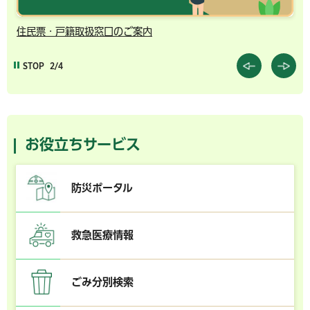
住民票・戸籍取扱窓口のご案内
千
STOP
2/4
お役立ちサービス
防災ポータル
救急医療情報
ごみ分別検索