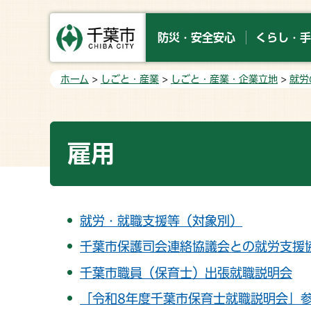
防災・安全安心
くらし・手
ホーム
>
しごと・産業
>
しごと・産業・企業立地
>
就労
雇用
就労・就職支援等（対象別）
千葉市保護司会連絡協議会との就労支援
千葉市職員（保育士）出張就職説明会
「令和8年度千葉市保育士就職説明会」