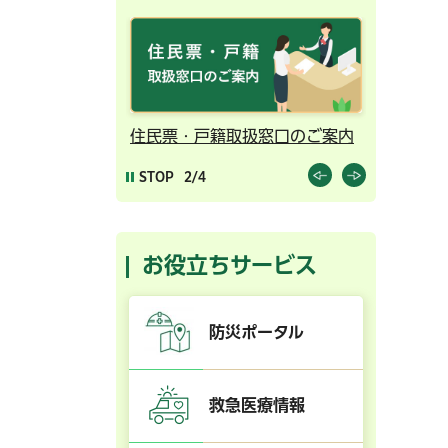
ンライン予約
住民票・戸籍取扱窓口のご案内
千葉市の
STOP
2/4
お役立ちサービス
防災ポータル
救急医療情報