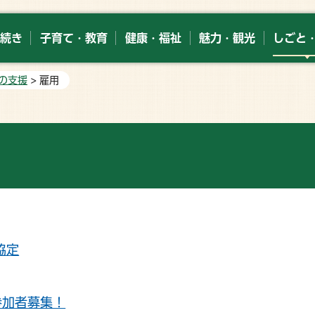
続き
子育て・教育
健康・福祉
魅力・観光
しごと
の支援
> 雇用
協定
参加者募集！