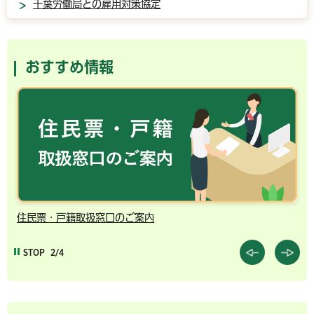
千葉労働局との雇用対策協定
おすすめ情報
住民票・戸籍取扱窓口のご案内
千
STOP
2/4