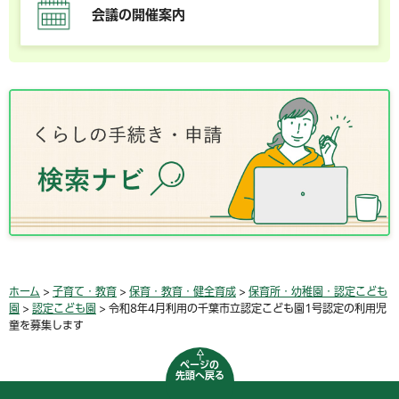
会議の開催案内
ホーム
>
子育て・教育
>
保育・教育・健全育成
>
保育所・幼稚園・認定こども
園
>
認定こども園
> 令和8年4月利用の千葉市立認定こども園1号認定の利用児
童を募集します
ページの
先頭へ戻る