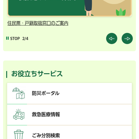
住民票・戸籍取扱窓口のご案内
千
STOP
2/4
お役立ちサービス
防災ポータル
救急医療情報
ごみ分別検索