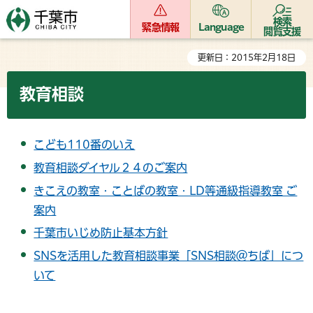
検索
緊急情報
Language
閲覧支援
更新日：2015年2月18日
教育相談
こども110番のいえ
教育相談ダイヤル２４のご案内
きこえの教室・ことばの教室・LD等通級指導教室 ご
案内
千葉市いじめ防止基本方針
SNSを活用した教育相談事業「SNS相談＠ちば」につ
いて