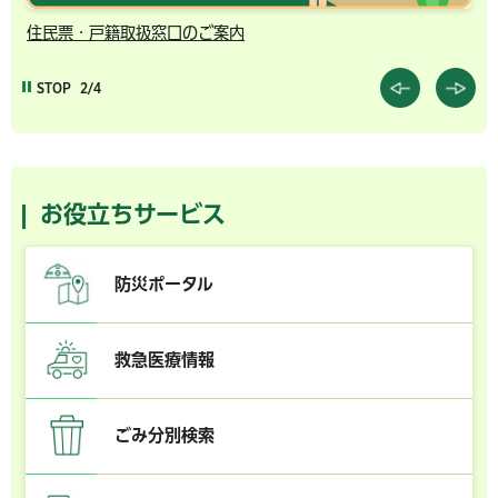
住民票・戸籍取扱窓口のご案内
千
STOP
2/4
お役立ちサービス
防災ポータル
救急医療情報
ごみ分別検索