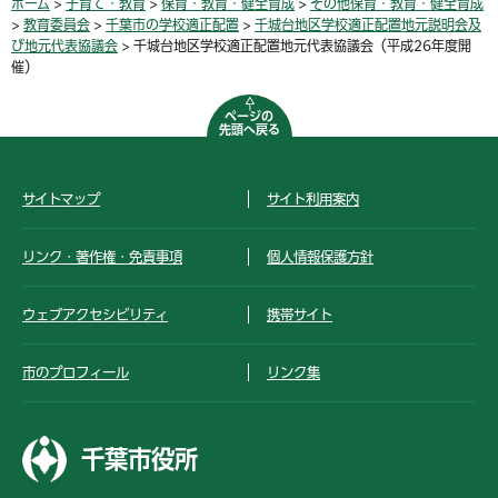
ホーム
>
子育て・教育
>
保育・教育・健全育成
>
その他保育・教育・健全育成
>
教育委員会
>
千葉市の学校適正配置
>
千城台地区学校適正配置地元説明会及
び地元代表協議会
> 千城台地区学校適正配置地元代表協議会（平成26年度開
催）
ページの
先頭へ戻る
サイトマップ
サイト利用案内
リンク・著作権・免責事項
個人情報保護方針
ウェブアクセシビリティ
携帯サイト
市のプロフィール
リンク集
千葉市役所