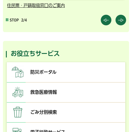
住民票・戸籍取扱窓口のご案内
千
STOP
2/4
お役立ちサービス
防災ポータル
救急医療情報
ごみ分別検索