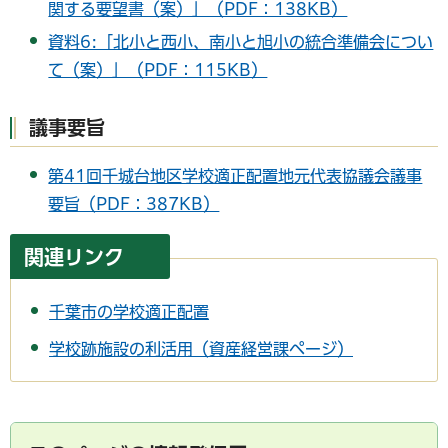
関する要望書（案）」（PDF：138KB）
資料6:「北小と西小、南小と旭小の統合準備会につい
て（案）」（PDF：115KB）
議事要旨
第41回千城台地区学校適正配置地元代表協議会議事
要旨（PDF：387KB）
関連リンク
千葉市の学校適正配置
学校跡施設の利活用（資産経営課ページ）