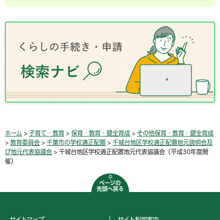
ホーム
>
子育て・教育
>
保育・教育・健全育成
>
その他保育・教育・健全育成
>
教育委員会
>
千葉市の学校適正配置
>
千城台地区学校適正配置地元説明会及
び地元代表協議会
> 千城台地区学校適正配置地元代表協議会（平成30年度開
催）
ページの
先頭へ戻る
サイトマップ
サイト利用案内