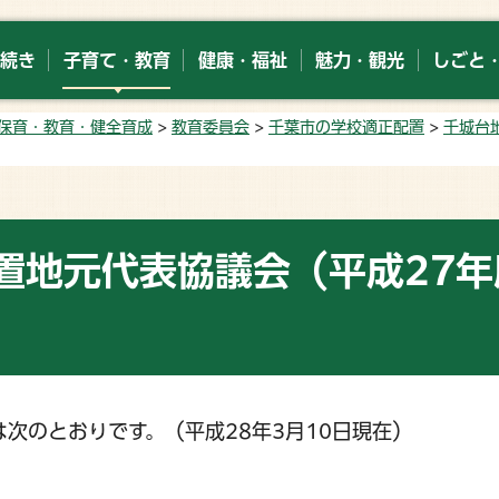
続き
子育て・教育
健康・福祉
魅力・観光
しごと
保育・教育・健全育成
>
教育委員会
>
千葉市の学校適正配置
>
千城台
置地元代表協議会（平成27年
次のとおりです。（平成28年3月10日現在）