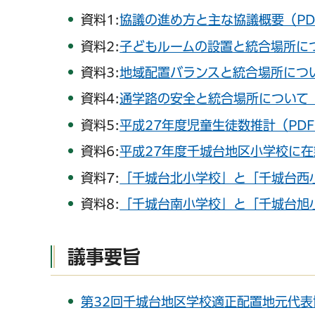
資料1:
協議の進め方と主な協議概要（PDF
資料2:
子どもルームの設置と統合場所につ
資料3:
地域配置バランスと統合場所について
資料4:
通学路の安全と統合場所について（P
資料5:
平成27年度児童生徒数推計（PDF
資料6:
平成27年度千城台地区小学校に在
資料7:
「千城台北小学校」と「千城台西小
資料8:
「千城台南小学校」と「千城台旭小
議事要旨
第32回千城台地区学校適正配置地元代表協