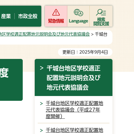
・産業
市政全般
検索
緊急情報
Language
閲覧支援
地区学校適正配置地元説明会及び地元代表協議会
> 千城台
更新日：2025年9月4日
千城台地区学校適正
度
配置地元説明会及び
地元代表協議会
千城台地区学校適正配置地
元代表協議会（平成27年
度開催）
千城台地区学校適正配置地