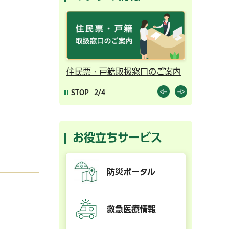
ンライン予約
住民票・戸籍取扱窓口のご案内
千葉市の
STOP
2/4
お役立ちサービス
防災ポータル
救急医療情報