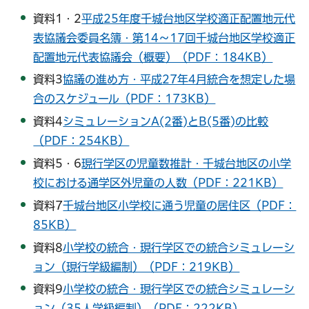
資料1・2
平成25年度千城台地区学校適正配置地元代
表協議会委員名簿・第14～17回千城台地区学校適正
配置地元代表協議会（概要）（PDF：184KB）
資料3
協議の進め方・平成27年4月統合を想定した場
合のスケジュール（PDF：173KB）
資料4
シミュレーションA(2番)とB(5番)の比較
（PDF：254KB）
資料5・6
現行学区の児童数推計・千城台地区の小学
校における通学区外児童の人数（PDF：221KB）
資料7
千城台地区小学校に通う児童の居住区（PDF：
85KB）
資料8
小学校の統合・現行学区での統合シミュレーシ
ョン（現行学級編制）（PDF：219KB）
資料9
小学校の統合・現行学区での統合シミュレーシ
ョン（35人学級編制）（PDF：222KB）