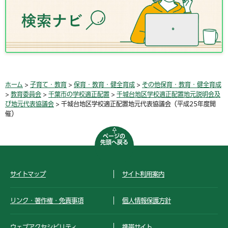
ホーム
>
子育て・教育
>
保育・教育・健全育成
>
その他保育・教育・健全育成
>
教育委員会
>
千葉市の学校適正配置
>
千城台地区学校適正配置地元説明会及
び地元代表協議会
> 千城台地区学校適正配置地元代表協議会（平成25年度開
催）
ページの
先頭へ戻る
サイトマップ
サイト利用案内
リンク・著作権・免責事項
個人情報保護方針
ウェブアクセシビリティ
携帯サイト