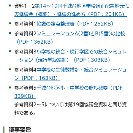
資料1・2
第14～19回千城台地区学校適正配置地元代
表協議会（概要）・協議の進め方（PDF：201KB）
参考資料1
協議の論点整理表（PDF：252KB）
参考資料2
シミュレーションA(2番)とB(5番)の比較
（PDF：362KB）
参考資料3
小学校の統合・現行学区での統合シミュレ
ーション（現行学級編制）（PDF：303KB）
参考資料4
中学校の生徒数推計・統合シミュレーショ
ン（PDF：163KB）
参考資料5
千城台地区小・中学校の施設概要（PDF：
339KB）
参考資料2～5については第19回協議会資料と同じ資
料である。
議事要旨