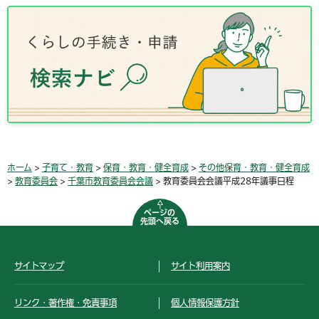
ホーム
>
子育て・教育
>
保育・教育・健全育成
>
その他保育・教育・健全育成
>
教育委員会
>
千葉市教育委員会会議
> 教育委員会会議平成28年議事日程
ページの
先頭へ戻る
サイトマップ
サイト利用案内
リンク・著作権・免責事項
個人情報保護方針