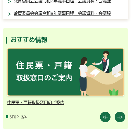
教育委員会会議令和7年議事日程・会議資料・会議録
教育委員会会議令和8年議事日程・会議資料・会議録
おすすめ情報
住民票・戸籍取扱窓口のご案内
千
STOP
2/4