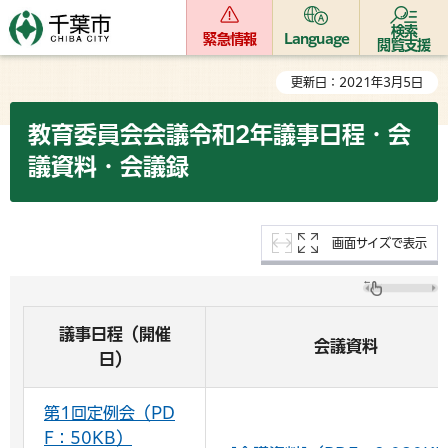
検索
緊急情報
Language
閲覧支援
更新日：2021年3月5日
教育委員会会議令和2年議事日程・会
議資料・会議録
画面サイズで表示
議事日程（開催
会議資料
日）
第1回定例会（PD
F：50KB）