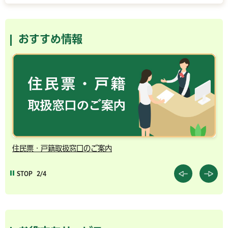
おすすめ情報
住民票・戸籍取扱窓口のご案内
千
STOP
2/4