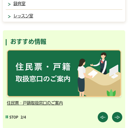
録音室
レッスン室
おすすめ情報
住民票・戸籍取扱窓口のご案内
千
STOP
2/4