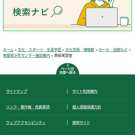
ホーム
>
文化・スポーツ・生涯学習
>
文化芸術・博物館
>
ホール・会館など
>
南部青少年センター施設案内
> 美術実習室
ページの
先頭へ戻る
サイトマップ
サイト利用案内
リンク・著作権・免責事項
個人情報保護方針
ウェブアクセシビリティ
携帯サイト