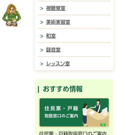
視聴覚室
美術実習室
和室
録音室
レッスン室
おすすめ情報
ンライン予約
住民票・戸籍取扱窓口のご案内
千葉市の