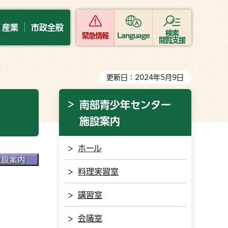
・産業
市政全般
検索
緊急情報
Language
閲覧支援
更新日：2024年5月9日
南部青少年センター
施設案内
ホール
料理実習室
講習室
会議室