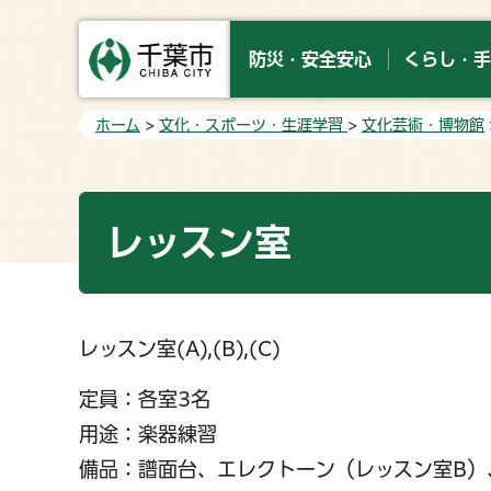
防災・安全安心
くらし・手
ホーム
>
文化・スポーツ・生涯学習
>
文化芸術・博物館
レッスン室
レッスン室(A),(B),(C)
定員：各室3名
用途：楽器練習
備品：譜面台、エレクトーン（レッスン室B）、