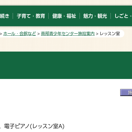
続き
子育て・教育
健康・福祉
魅力・観光
しごと
>
ホール・会館など
>
南部青少年センター施設案内
> レッスン室
電子ピアノ(レッスン室A)