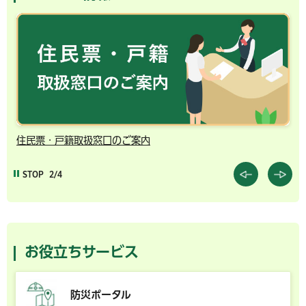
住民票・戸籍取扱窓口のご案内
千
STOP
2/4
お役立ちサービス
防災ポータル