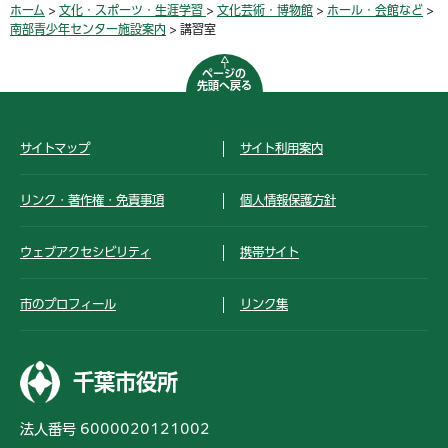
ホーム
>
文化・スポーツ・生涯学習
>
文化芸術・博物館
>
ホール・会館など
>
南部青少年センター施設案内
> 講習室
ページの
先頭へ戻る
サイトマップ
サイト利用案内
リンク・著作権・免責事項
個人情報保護方針
ウェブアクセシビリティ
携帯サイト
市のプロフィール
リンク集
千葉市役所
法人番号 6000020121002