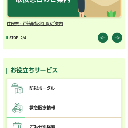
住民票・戸籍取扱窓口のご案内
千
STOP
2/4
お役立ちサービス
防災ポータル
救急医療情報
ごみ分別検索