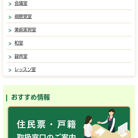
会議室
視聴覚室
美術実習室
和室
録音室
レッスン室
おすすめ情報