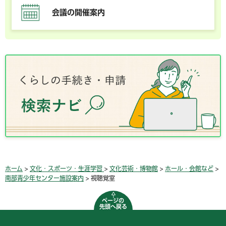
会議の開催案内
ホーム
>
文化・スポーツ・生涯学習
>
文化芸術・博物館
>
ホール・会館など
>
南部青少年センター施設案内
> 視聴覚室
ページの
先頭へ戻る