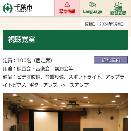
検索
緊急情報
Language
閲覧支援
更新日：2024年5月8日
視聴覚室
定員：100名（固定席）
用途：映画会・音楽会・講演会等
備品：ビデオ設備、音響設備、スポットライト、アップラ
イトピアノ、ギターアンプ、ベースアンプ