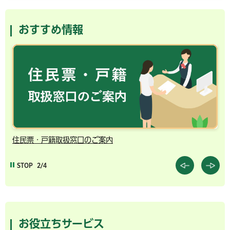
おすすめ情報
住民票・戸籍取扱窓口のご案内
千
STOP
2/4
お役立ちサービス