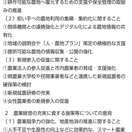
②耕作可能な農地へ復元するための支援や保全管理の取組
みの推進
（２）担い手への農地利用の集積・集約化に関すること
①関係機関との連携強化とデジタル化による農地情報の共
有化
②地域の説明会や「人・農地プラン」策定の積極的な支援
③提供可能な農地の情報収集・公開の強化
（３）新規参入の促進に関すること
①農業法人の参入促進と市内農業者の育成・支援強化
②県農業大学校や民間事業者などと連携した新規就農者の
確保策の検討
③新規就農研修の充実
④女性農業者の新規参入の促進
２ 農業経営の充実に資する施策等についての意見
（１）農業競争力の強化、地産地消の推進に関すること
①人手不足や生産性の向上などに効果的な、スマート農業