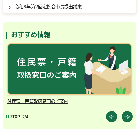
令和8年第2回定例会市長提出議案
おすすめ情報
住民票・戸籍取扱窓口のご案内
千
STOP
2/4