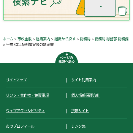
ホーム
>
市政全般
>
組織案内
>
組織から探す
>
総務局
>
総務局 総務部 総務課
> 平成30年条例議案等の議案書
ページの
先頭へ戻る
サイトマップ
サイト利用案内
リンク・著作権・免責事項
個人情報保護方針
ウェブアクセシビリティ
携帯サイト
市のプロフィール
リンク集