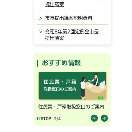
提出議案
市長提出議案説明資料
令和8年第2回定例会市長
提出議案
おすすめ情報
ンライン予約
住民票・戸籍取扱窓口のご案内
千葉市の
STOP
2/4