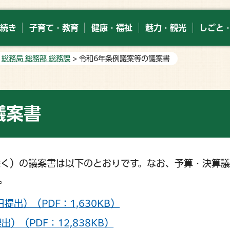
続き
子育て・教育
健康・福祉
魅力・観光
しごと
>
総務局 総務部 総務課
> 令和6年条例議案等の議案書
議案書
除く）の議案書は以下のとおりです。なお、予算・決算
。
提出）（PDF：1,630KB）
）（PDF：12,838KB）