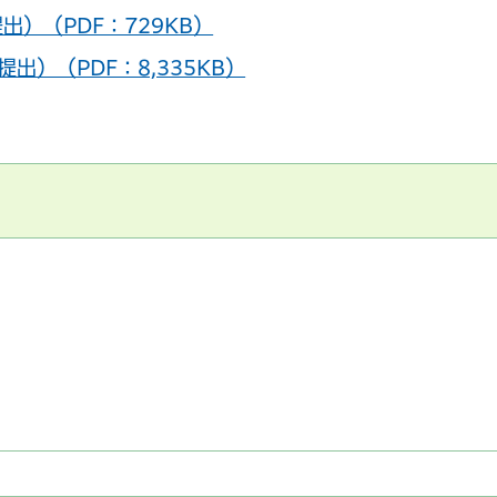
出）（PDF：729KB）
出）（PDF：8,335KB）