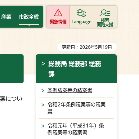
・産業
市政全般
検索
緊急情報
Language
閲覧支援
更新日：2026年5月19日
総務局 総務部 総務
課
条例議案等の議案書
議案につい
令和2年条例議案等の議案
書
令和元年（平成31年）条
例議案等の議案書