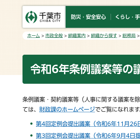
防災・安全安心
くらし・手
ホーム
>
市政全般
>
組織案内
>
組織から探す
>
総務局
令和6年条例議案等の
条例議案・契約議案等（人事に関する議案を
ては、
財政課のホームページ
でご覧になれます
第4回定例会提出議案（令和6年11月26日
第3回定例会提出議案（令和6年9月4日提出