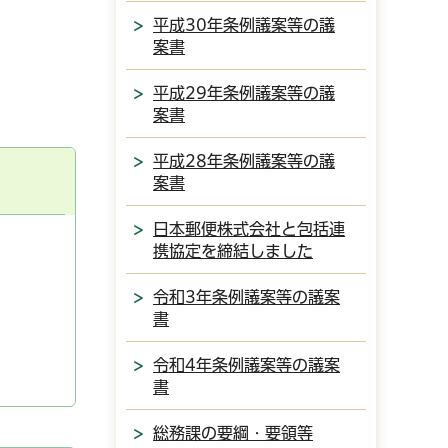
平成30年条例議案等の議
案書
平成29年条例議案等の議
案書
平成28年条例議案等の議
案書
日本郵便株式会社と包括連
携協定を締結しました
令和3年条例議案等の議案
書
令和4年条例議案等の議案
書
総務課の要綱・要領等