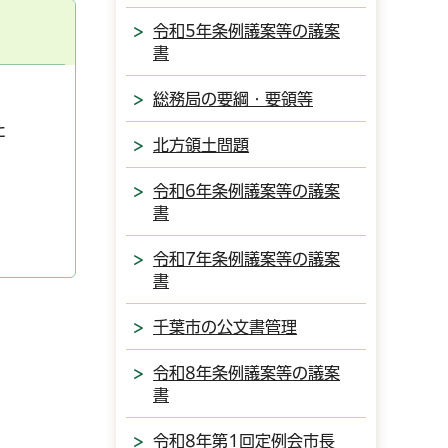
令和5年条例議案等の議案
書
総務局の要綱・要領等
た
北方領土問題
令和6年条例議案等の議案
書
令和7年条例議案等の議案
書
千葉市の公文書管理
令和8年条例議案等の議案
書
令和8年第1回定例会市長