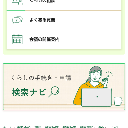
くらしの相談
よくある質問
会議の開催案内
ホーム
>
市政全般
>
環境・都市計画
>
都市計画・都市景観
>
緑化
>
コンクー