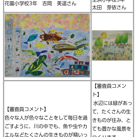
花園小学校3年 吉岡 美遥さん
太田 芽依さん
【審査員コメン
ト】
水辺には緑があっ
【審査員コメント】
て、たくさんの生
色々な人が色々なことをして毎日を過
きものが住み、と
ごすように、川の中でも、魚や虫やカ
ても豊かな風景を
エルなどたくさんの生きものが精いっ