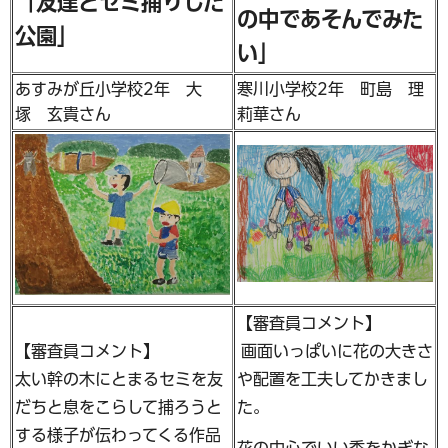
「友達とセミ捕りした
の中であそんでみた
公園」
い」
あすみが丘小学校2年 大
寒川小学校2年 町島 理
塚 玄貴さん
莉華さん
【審査員コメント】
【審査員コメント】
画面いっぱいに花の大きさ
太い幹の木にとまるセミを友
や配置を工夫してかきまし
だちと息をこらして捕ろうと
た。
する様子が伝わってくる作品
花の中心でいい香をかぎな