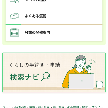
よくある質問
会議の開催案内
ホーム
>
市政全般
>
環境・都市計画
>
都市計画・都市景観
>
緑化
>
コンクー