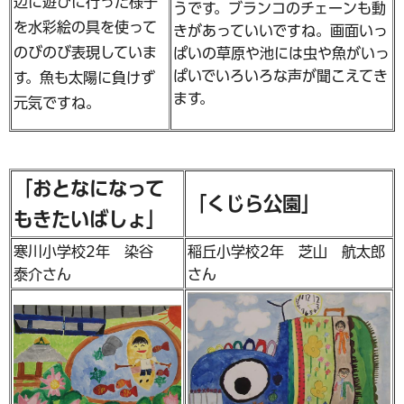
辺に遊びに行った様子
うです。ブランコのチェーンも動
を水彩絵の具を使って
きがあっていいですね。画面いっ
のびのび表現していま
ぱいの草原や池には虫や魚がいっ
ぱいでいろいろな声が聞こえてき
す。魚も太陽に負けず
ます。
元気ですね。
「おとなになって
「くじら公園」
もきたいばしょ」
寒川小学校2年 染谷
稲丘小学校2年 芝山 航太郎
泰介さん
さん