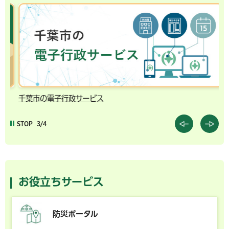
千葉市の電子行政サービス
コ
STOP
3/4
お役立ちサービス
防災ポータル