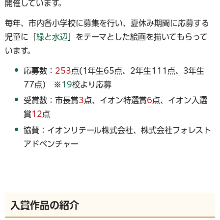
開催しています。
毎年、市内各小学校に募集を行い、夏休み期間に応募する
児童に「
緑と水辺
」をテーマとした絵画を描いてもらって
います。
応募数：
253
点(1年生65点、2年生111点、3年生
77点) ※
19
校より応募
受賞数：市長賞
3
点、イオン特選賞
6
点、イオン入選
賞
12
点
協賛：イオンリテール株式会社、株式会社フォレスト
アドベンチャー
入賞作品の紹介