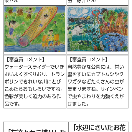
果さん
田 諒介さん
【審査員コメント】
【審査員コメント】
ウォータースライダーでいき
自然豊かな公園には、甘い
おいよくすべりおり、トラン
蜜をすいにカブトムシやク
ポリンできれいな川にとび
ワガタなどたくさんの虫が
こめたらおもしろいですね。
集まりますね。サインペン
色彩が美しく迫力のある作
で虫やまわりを力強くえが
品です。
けました。
「水辺にさいたお花