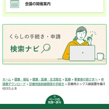
会議の開催案内
ホーム
>
健康・福祉
>
健康・医療・生活衛生
>
医療
>
事業者の皆さまへ
>
申
請書ダウンロード
>
診療用放射線関係の手続き
> 診療用エックス線装置を備え
付けたとき
ページの
先頭へ戻る