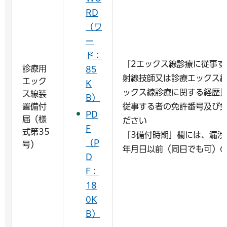
RD
（ワ
ー
ド：
「2エックス線診療に従事す
診療用
85
射線技師又は診療エックス
エック
K
ックス線診療に関する経歴
ス線装
B）
置備付
従事する者の免許番号及び
PD
届（様
ださい
F
式第35
「3備付時期」欄には、漏洩
（P
号）
年月日以前（同日でも可）
D
F：
18
0K
B）