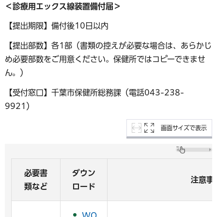
＜診療用エックス線装置備付届＞
【提出期限】備付後10日以内
【提出部数】各1部（書類の控えが必要な場合は、あらかじ
め必要部数をご用意ください。保健所ではコピーできませ
ん。）
【受付窓口】千葉市保健所総務課（電話043-238-
9921）
画面サイズで表示
必要書
ダウン
注意事
類など
ロード
WO