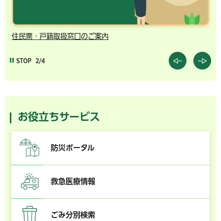
住民票・戸籍取扱窓口のご案内
千
STOP
2/4
お役立ちサービス
防災ポータル
救急医療情報
ごみ分別検索