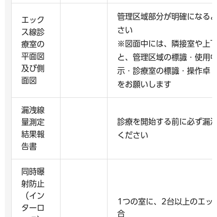
管理区域部分が明確になる
エック
さい
ス線診
※図面中には、隣接室や上
療室の
平面図
と、管理区域の標識・使用
及び側
示・診療室の標識・操作卓
面図
をお願いします
漏洩線
診療を開始する前に必ず漏
量測定
結果報
ください
告書
同時曝
射防止
（イン
1つの室に、2台以上のエッ
ターロ
合