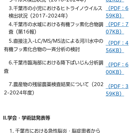
3.千葉市の小児におけるヒトライノウイルス
（PDF：6
検出状況（2017-2024年）
59KB）
4.千葉市の水域における有機フッ素化合物調
（PDF：7
査（第16報）
07KB）
5.直接注入-LC/MS/MS法による河川水中の
（PDF：4
有機フッ素化合物の一斉分析の検討
56KB）
6.千葉市臨海部における降下ばいじん分析調
（PDF：6
査
00KB）
7.農産物の残留農薬検査結果について（202
（PDF：3
2-2024年度)
59KB）
II.学会・学術誌発表等
千葉市における急性脳炎・脳症患者から