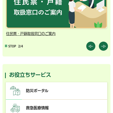
住民票・戸籍取扱窓口のご案内
千
STOP
2/4
お役立ちサービス
防災ポータル
救急医療情報