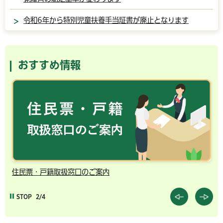
令和6年から特別児童扶養手当証書が廃止となります
おすすめ情報
住民票・戸籍取扱窓口のご案内
千
STOP
2/4