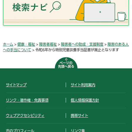
ホーム
>
健康・福祉
>
障害者福祉
>
障害者への助成・支援制度
>
障害のある人
への手当について
> 令和6年から特別児童扶養手当証書が廃止となります
ページの
先頭へ戻る
サイトマップ
サイト利用案内
リンク・著作権・免責事項
個人情報保護方針
ウェブアクセシビリティ
携帯サイト
市のプロフィール
リンク集