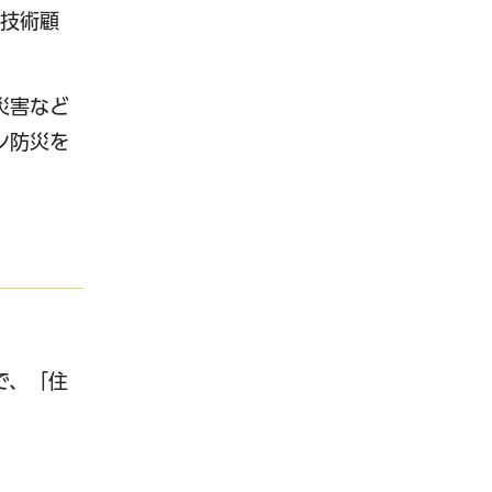
高技術顧
災害など
ン防災を
で、「住