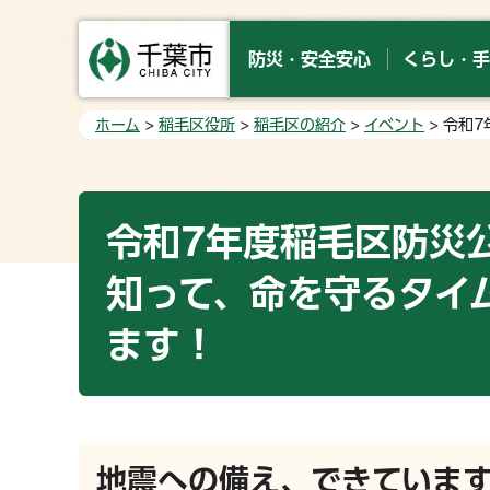
防災・安全安心
くらし・手
ホーム
>
稲毛区役所
>
稲毛区の紹介
>
イベント
> 令和
令和7年度稲毛区防災
知って、命を守るタイ
ます！
地震への備え、できていま