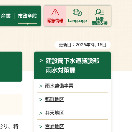
・産業
市政全般
検索
緊急情報
Language
閲覧支援
更新日：2026年3月16日
建設局下水道施設部
雨水対策課
雨水整備事業
都町地区
弁天地区
おり、特
宮崎地区