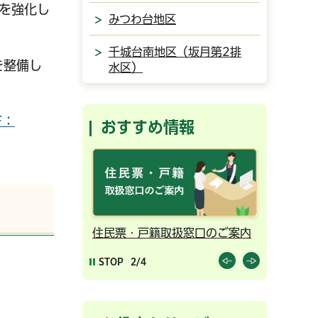
策を強化し
みつわ台地区
千城台南地区（坂月第2排
を整備し
水区）
F：
おすすめ情報
ンライン予約
住民票・戸籍取扱窓口のご案内
千葉市の
STOP
2/4