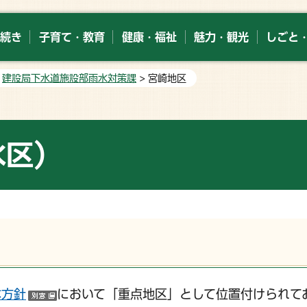
続き
子育て・教育
健康・福祉
魅力・観光
しごと
>
建設局下水道施設部雨水対策課
> 宮崎地区
水区）
本方針
において「重点地区」として位置付けられて
（別ウインドウで開く）