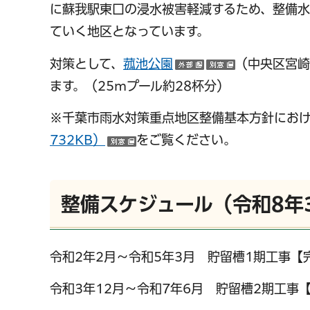
に蘇我駅東口の浸水被害軽減するため、整備水
ていく地区となっています。
対策として、
菰池公園
（中央区宮崎
（外部サイトへリ
（別ウインド
ます。（25mプール約28杯分）
※千葉市雨水対策重点地区整備基本方針にお
732KB）
をご覧ください。
（別ウインドウで開く）
整備スケジュール（令和8年
千葉市の電子行政
令和2年2月～令和5年3月 貯留槽1期工事【
令和3年12月～令和7年6月 貯留槽2期工事