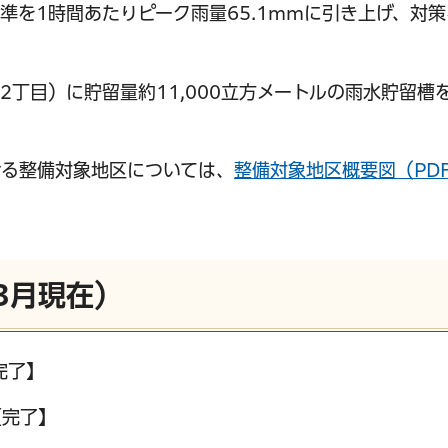
準を1時間あたりピーク雨量65.1mmに引き上げ、対
2丁目）に貯留量約11,000立方メートルの雨水貯留槽
ンク）
ウで開く）
ける整備対象地区については、
整備対象地区概要図（PD
3月現在）
サービス
コンビニ交付
区役所窓口オ
完了】
【完了】