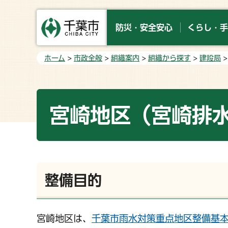
防災・安全安心
くらし・手
ホーム
>
市政全般
>
組織案内
>
組織から探す
>
建設局
宮崎地区（宮崎排
整備目的
宮崎地区は、
千葉市雨水対策重点地区整備基