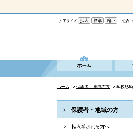
拡大
標準
縮小
文字サイズ
色合い
ホーム
ホーム
>
保護者・地域の方
> 学校感
保護者・地域の方
転入学される方へ