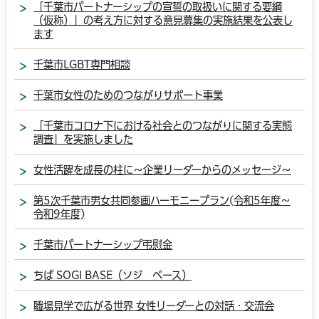
「千葉市パートナーシップの宣誓の取扱いに関する要綱
（仮称）」の考え方に対する意見募集の実施結果を公表し
ます
千葉市LGBT専門相談
千葉市女性のためのつながりサポート事業
「千葉市コロナ下における社会とのつながりに関する実態
調査」を実施しました
女性活躍を成長の柱に～企業リーダーからのメッセージ～
第5次千葉市男女共同参画ハーモニープラン(令和5年度～
令和9年度)
千葉市パートナーシップ弔慰金
ちば SOGI BASE（ソジ ベース）
職場見学で広がる世界 女性リーダーとの対話・交流会