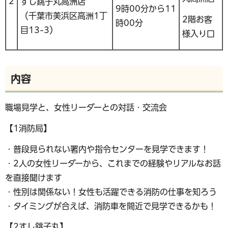
2
すし銚子丸高洲店
9時00分から11
（千葉市美浜区高洲1丁
2階お客
時00分
目13-3）
様入り口
内容
職場見学と、女性リーダーとの対話・交流会
【1消防局】
・普段見られない署内や指令センターを見学できます！
・2人の女性リーダーから、これまでの経験やリアルなお話
を直接聞けます
・性別は関係ない！女性も活躍できる消防の仕事を知ろう
・タイミングが合えば、消防車を間近で見学できるかも！
【2すし銚子丸】