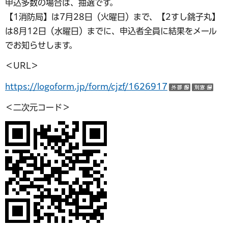
申込多数の場合は、抽選です。
【1消防局】は7月28日（火曜日）まで、【2すし銚子丸】
は8月12日（水曜日）までに、申込者全員に結果をメール
でお知らせします。
＜URL＞
https://logoform.jp/form/cjzf/1626917
（外部サ
（
＜二次元コード＞