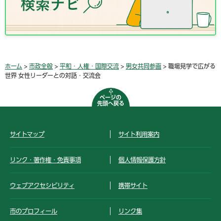
ホーム
>
市政全般
>
平和・人権・国際交流
>
男女共同参画
> 職場見学で広がる
世界 女性リーダーとの対話・交流会
ページの
先頭へ戻る
サイトマップ
サイト利用案内
リンク・著作権・免責事項
個人情報保護方針
ウェブアクセシビリティ
携帯サイト
市のプロフィール
リンク集