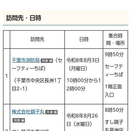
訪問先・日時
集合時
訪問先
日時
間・場所
9時50分
千葉市消防局
（セ
令和8年8月3日
（別ウインドウで開く）
セーフテ
ーフティーちば）
（月曜日）
ィーちば
1
（千葉市中央区長洲1丁
10時00分から1
1階正面
目2-1）
2時00分
入口
8時50分
株式会社銚子丸
（外部サイトへリンク）
令和8年8月26
すし銚子
（別ウインドウで開く）
日（水曜日）
丸高洲店