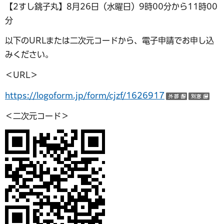
【2すし銚子丸】8月26日（水曜日）9時00分から11時00
分
以下のURLまたは二次元コードから、電子申請でお申し込
みください。
＜URL＞
https://logoform.jp/form/cjzf/1626917
（外部サ
（
＜二次元コード＞