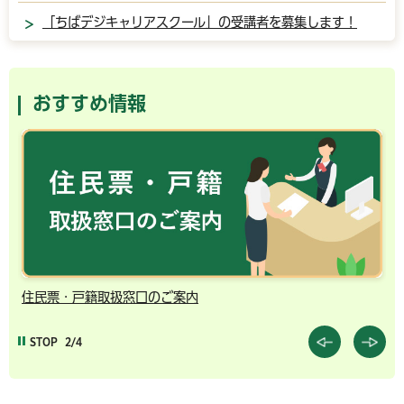
「ちばデジキャリアスクール」の受講者を募集します！
おすすめ情報
住民票・戸籍取扱窓口のご案内
千葉市
STOP
3/4