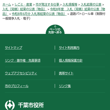
ホーム
>
しごと・産業
>
市が発注する仕事
>
入札情報等
>
入札結果の公表
>
入札（見積）結果の公表「物品」
>
令和8年度 入札（見積）結果の公表「物
品」
>
令和8年6月分 入札等結果の公表「物品」
> 道路パトロール車（制限付
一般競争入札・電子）
ページの
先頭へ戻る
サイトマップ
サイト利用案内
リンク・著作権・免責事項
個人情報保護方針
ウェブアクセシビリティ
携帯サイト
市のプロフィール
リンク集
千葉市役所