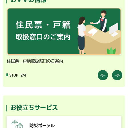
住民票・戸籍取扱窓口のご案内
千
STOP
2/4
お役立ちサービス
防災ポータル