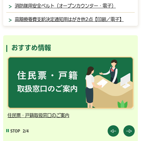
消防隊用安全ベルト（オープンカウンター・電子）
高額療養費支給決定通知用はがき他2点【印刷／電子】
おすすめ情報
住民票・戸籍取扱窓口のご案内
千
STOP
2/4