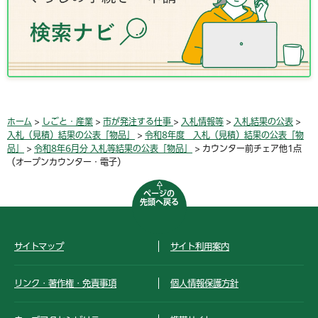
ホーム
>
しごと・産業
>
市が発注する仕事
>
入札情報等
>
入札結果の公表
>
入札（見積）結果の公表「物品」
>
令和8年度 入札（見積）結果の公表「物
品」
>
令和8年6月分 入札等結果の公表「物品」
> カウンター前チェア他1点
（オープンカウンター・電子）
ページの
先頭へ戻る
サイトマップ
サイト利用案内
リンク・著作権・免責事項
個人情報保護方針