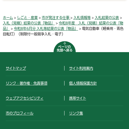
ホーム
>
しごと・産業
>
市が発注する仕事
>
入札情報等
>
入札結果の公表
>
入札（見積）結果の公表「物品」
>
令和8年度 入札（見積）結果の公表「物
品」
>
令和8年6月分 入札等結果の公表「物品」
> 電気自動車（軽乗用・青色
回転灯）（制限付一般競争入札・電子）
ページの
先頭へ戻る
サイトマップ
サイト利用案内
リンク・著作権・免責事項
個人情報保護方針
ウェブアクセシビリティ
携帯サイト
市のプロフィール
リンク集