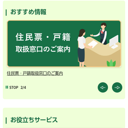
おすすめ情報
住民票・戸籍取扱窓口のご案内
千
STOP
2/4
お役立ちサービス